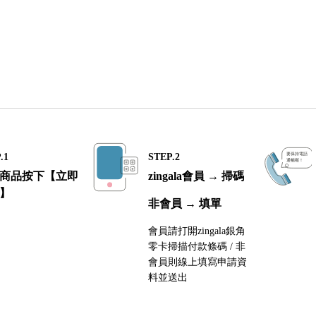
.1
STEP.2
商品按下【立即
zingala會員 → 掃碼
】
非會員 → 填單
會員請打開zingala銀角
零卡掃描付款條碼 / 非
會員則線上填寫申請資
料並送出