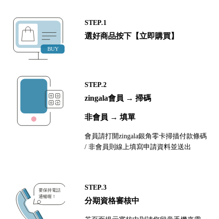
STEP.1
選好商品按下【立即購買】
STEP.2
zingala會員 → 掃碼
非會員 → 填單
會員請打開zingala銀角零卡掃描付款條碼
/ 非會員則線上填寫申請資料並送出
STEP.3
分期資格審核中