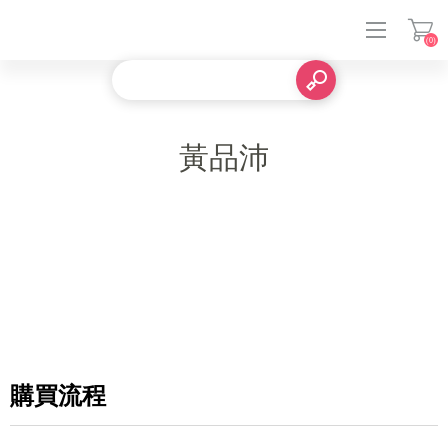
(0)
登入
黃品沛
購買流程