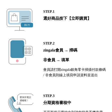
STEP.1
選好商品按下【立即購買】
STEP.2
zingala會員 → 掃碼
非會員 → 填單
會員請打開zingala銀角零卡掃描付款條碼
/ 非會員則線上填寫申請資料並送出
STEP.3
分期資格審核中