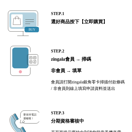
STEP.1
選好商品按下【立即購買】
STEP.2
zingala會員 → 掃碼
非會員 → 填單
會員請打開zingala銀角零卡掃描付款條碼
/ 非會員則線上填寫申請資料並送出
STEP.3
分期資格審核中