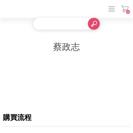
(0)
登入
蔡政志
購買流程