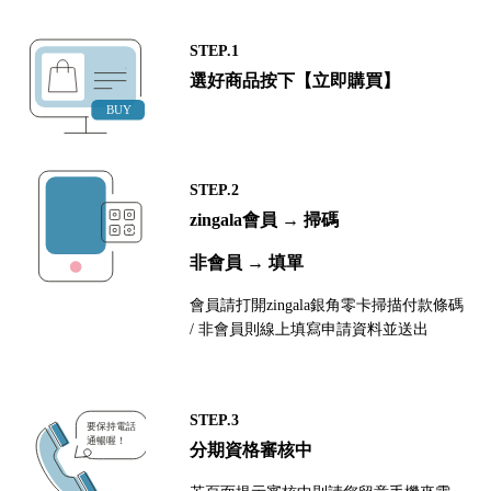
STEP.1
選好商品按下【立即購買】
STEP.2
zingala會員 → 掃碼
非會員 → 填單
會員請打開zingala銀角零卡掃描付款條碼
/ 非會員則線上填寫申請資料並送出
STEP.3
分期資格審核中