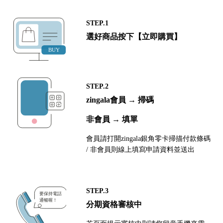
STEP.1
選好商品按下【立即購買】
STEP.2
zingala會員 → 掃碼
非會員 → 填單
會員請打開zingala銀角零卡掃描付款條碼
/ 非會員則線上填寫申請資料並送出
STEP.3
分期資格審核中