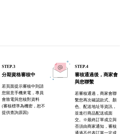
STEP.3
STEP.4
分期資格審核中
審核通過後，商家會
與您聯繫
若頁面提示審核中則請
您留意手機來電，專員
若審核通過，商家會聯
會致電與您核對資料
繫您再次確認款式、顏
(審核標準為機密，恕不
色、配送地址等資訊，
提供查詢原因)
並進行商品配送或面
交。※最終訂單成立與
否須由商家通知，審核
通過不代表訂單一定成