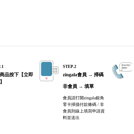
.1
STEP.2
商品按下【立即
zingala會員 → 掃碼
】
非會員 → 填單
會員請打開zingala銀角
零卡掃描付款條碼 / 非
會員則線上填寫申請資
料並送出