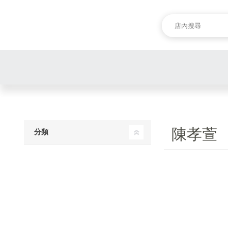
陳孝萱
分類