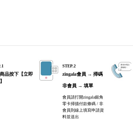
.1
STEP.2
商品按下【立即
zingala會員 → 掃碼
】
非會員 → 填單
會員請打開zingala銀角
零卡掃描付款條碼 / 非
會員則線上填寫申請資
料並送出