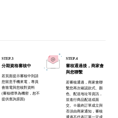
STEP.3
STEP.4
分期資格審核中
審核通過後，商家會
與您聯繫
若頁面提示審核中則請
您留意手機來電，專員
若審核通過，商家會聯
會致電與您核對資料
繫您再次確認款式、顏
(審核標準為機密，恕不
色、配送地址等資訊，
提供查詢原因)
並進行商品配送或面
交。※最終訂單成立與
否須由商家通知，審核
通過不代表訂單一定成