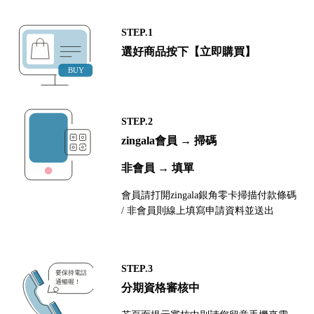
STEP.1
選好商品按下【立即購買】
STEP.2
zingala會員 → 掃碼
非會員 → 填單
會員請打開zingala銀角零卡掃描付款條碼
/ 非會員則線上填寫申請資料並送出
STEP.3
分期資格審核中