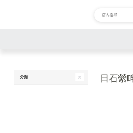
日石縈
分類