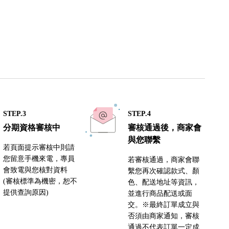
STEP.3
STEP.4
分期資格審核中
審核通過後，商家會
與您聯繫
若頁面提示審核中則請
您留意手機來電，專員
若審核通過，商家會聯
會致電與您核對資料
繫您再次確認款式、顏
(審核標準為機密，恕不
色、配送地址等資訊，
提供查詢原因)
並進行商品配送或面
交。※最終訂單成立與
否須由商家通知，審核
通過不代表訂單一定成