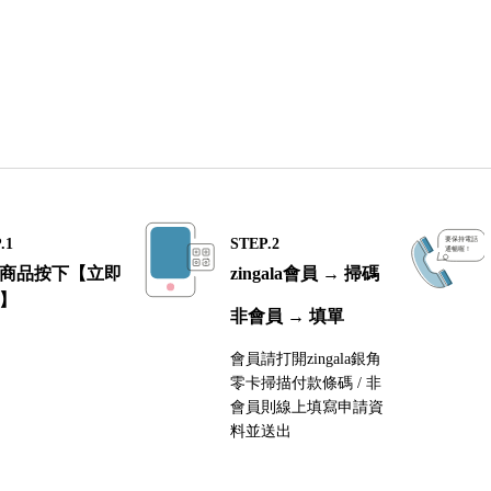
.1
STEP.2
商品按下【立即
zingala會員 → 掃碼
】
非會員 → 填單
會員請打開zingala銀角
零卡掃描付款條碼 / 非
會員則線上填寫申請資
料並送出