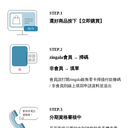
STEP.1
選好商品按下【立即購買】
STEP.2
zingala會員 → 掃碼
非會員 → 填單
會員請打開zingala銀角零卡掃描付款條碼
/ 非會員則線上填寫申請資料並送出
STEP.3
分期資格審核中