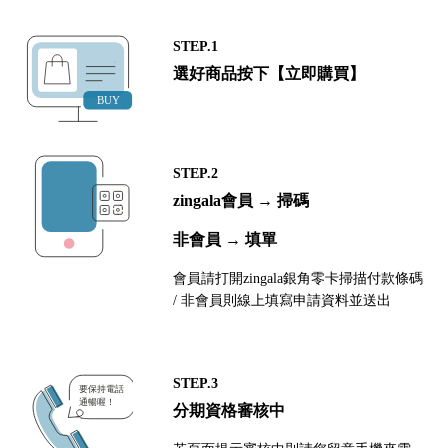
STEP.1
選好商品按下【立即購買】
STEP.2
zingala會員 → 掃碼
非會員 → 填單
會員請打開zingala銀角零卡掃描付款條碼
/ 非會員則線上填寫申請資料並送出
STEP.3
分期資格審核中