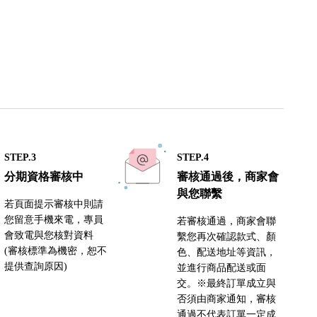
STEP.3
STEP.4
分期資格審核中
審核通過後，商家會
與您聯繫
若頁面提示審核中則請
您留意手機來電，專員
若審核通過，商家會聯
會致電與您核對資料
繫您再次確認款式、顏
(審核標準為機密，恕不
色、配送地址等資訊，
提供查詢原因)
並進行商品配送或面
交。※最終訂單成立與
否須由商家通知，審核
通過不代表訂單一定成