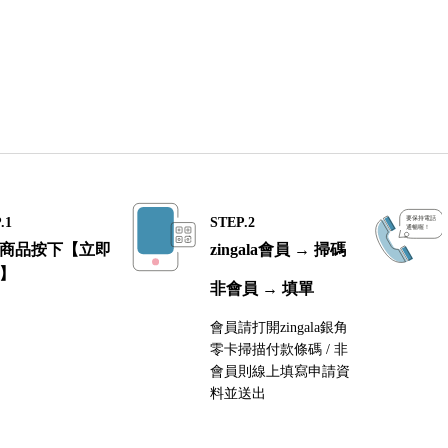
.1
STEP.2
商品按下【立即
zingala會員 → 掃碼
】
非會員 → 填單
會員請打開zingala銀角
零卡掃描付款條碼 / 非
會員則線上填寫申請資
料並送出