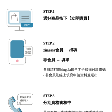
STEP.1
選好商品按下【立即購買】
STEP.2
zingala會員 → 掃碼
非會員 → 填單
會員請打開zingala銀角零卡掃描付款條碼
/ 非會員則線上填寫申請資料並送出
STEP.3
分期資格審核中