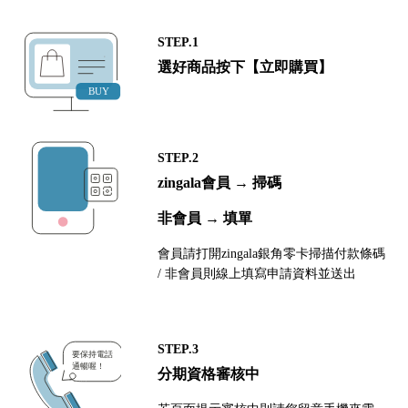
STEP.1
選好商品按下【立即購買】
STEP.2
zingala會員 → 掃碼
非會員 → 填單
會員請打開zingala銀角零卡掃描付款條碼
/ 非會員則線上填寫申請資料並送出
STEP.3
分期資格審核中