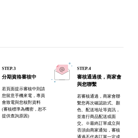
STEP.3
STEP.4
分期資格審核中
審核通過後，商家會
與您聯繫
若頁面提示審核中則請
您留意手機來電，專員
若審核通過，商家會聯
會致電與您核對資料
繫您再次確認款式、顏
(審核標準為機密，恕不
色、配送地址等資訊，
提供查詢原因)
並進行商品配送或面
交。※最終訂單成立與
否須由商家通知，審核
通過不代表訂單一定成