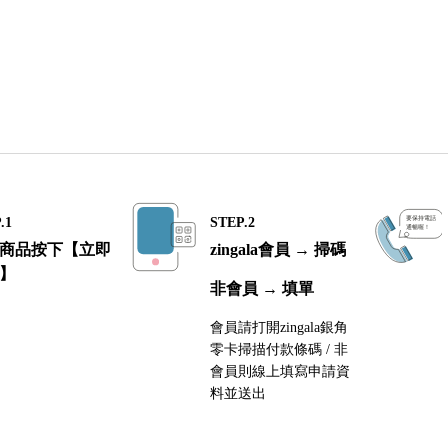
.1
STEP.2
商品按下【立即
zingala會員 → 掃碼
】
非會員 → 填單
會員請打開zingala銀角
零卡掃描付款條碼 / 非
會員則線上填寫申請資
料並送出