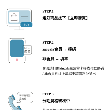
STEP.1
選好商品按下【立即購買】
STEP.2
zingala會員 → 掃碼
非會員 → 填單
會員請打開zingala銀角零卡掃描付款條碼
/ 非會員則線上填寫申請資料並送出
STEP.3
分期資格審核中