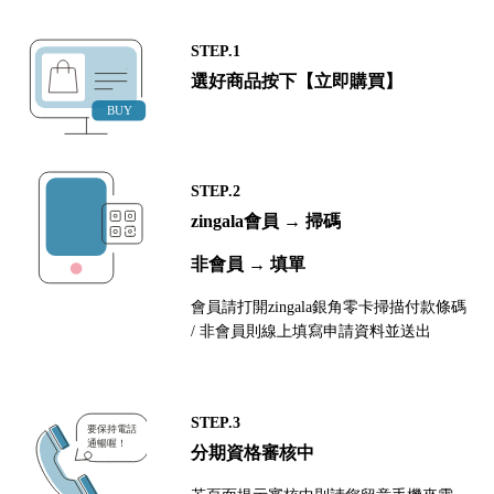
STEP.1
選好商品按下【立即購買】
STEP.2
zingala會員 → 掃碼
非會員 → 填單
會員請打開zingala銀角零卡掃描付款條碼
/ 非會員則線上填寫申請資料並送出
STEP.3
分期資格審核中