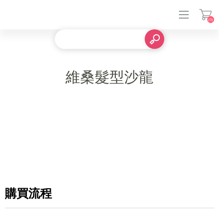
(0)
登入
維桑髮型沙龍
購買流程