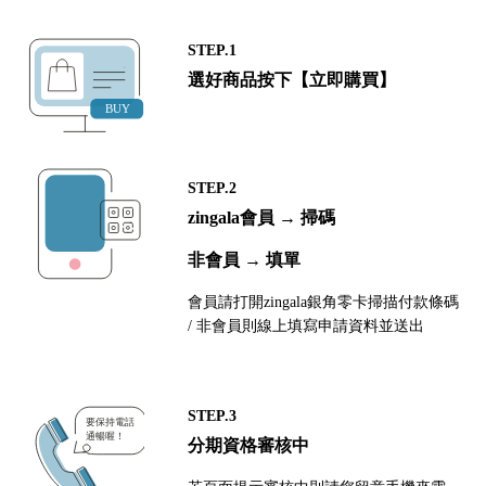
STEP.1
選好商品按下【立即購買】
STEP.2
zingala會員 → 掃碼
非會員 → 填單
會員請打開zingala銀角零卡掃描付款條碼
/ 非會員則線上填寫申請資料並送出
STEP.3
分期資格審核中