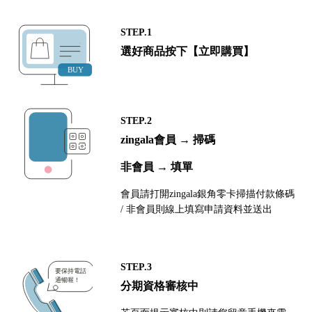
STEP.1
選好商品按下【立即購買】
STEP.2
zingala會員 → 掃碼
非會員 → 填單
會員請打開zingala銀角零卡掃描付款條碼
/ 非會員則線上填寫申請資料並送出
STEP.3
分期資格審核中