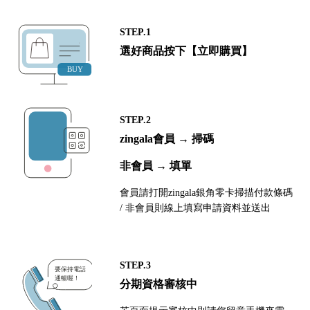
STEP.1
選好商品按下【立即購買】
STEP.2
zingala會員 → 掃碼
非會員 → 填單
會員請打開zingala銀角零卡掃描付款條碼
/ 非會員則線上填寫申請資料並送出
STEP.3
分期資格審核中