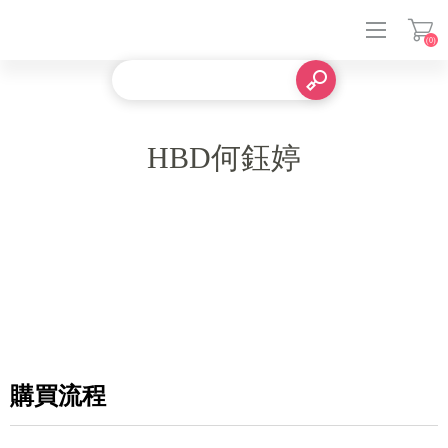
(0)
登入
HBD何鈺婷
購買流程