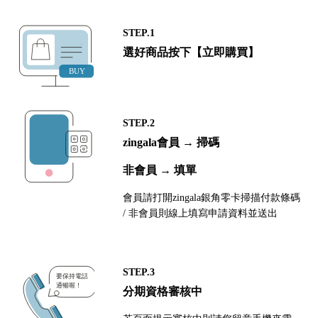
STEP.1
選好商品按下【立即購買】
STEP.2
zingala會員 → 掃碼
非會員 → 填單
會員請打開zingala銀角零卡掃描付款條碼
/ 非會員則線上填寫申請資料並送出
STEP.3
分期資格審核中