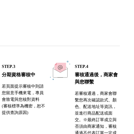
STEP.3
STEP.4
分期資格審核中
審核通過後，商家會
與您聯繫
若頁面提示審核中則請
您留意手機來電，專員
若審核通過，商家會聯
會致電與您核對資料
繫您再次確認款式、顏
(審核標準為機密，恕不
色、配送地址等資訊，
提供查詢原因)
並進行商品配送或面
交。※最終訂單成立與
否須由商家通知，審核
通過不代表訂單一定成