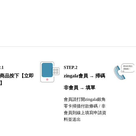
.1
STEP.2
商品按下【立即
zingala會員 → 掃碼
】
非會員 → 填單
會員請打開zingala銀角
零卡掃描付款條碼 / 非
會員則線上填寫申請資
料並送出