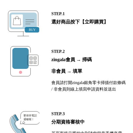
STEP.1
選好商品按下【立即購買】
STEP.2
zingala會員 → 掃碼
非會員 → 填單
會員請打開zingala銀角零卡掃描付款條碼
/ 非會員則線上填寫申請資料並送出
STEP.3
分期資格審核中