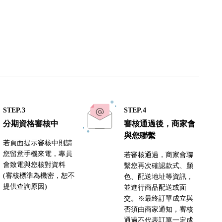
STEP.3
STEP.4
分期資格審核中
審核通過後，商家會
與您聯繫
若頁面提示審核中則請
您留意手機來電，專員
若審核通過，商家會聯
會致電與您核對資料
繫您再次確認款式、顏
(審核標準為機密，恕不
色、配送地址等資訊，
提供查詢原因)
並進行商品配送或面
交。※最終訂單成立與
否須由商家通知，審核
通過不代表訂單一定成