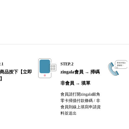
.1
STEP.2
商品按下【立即
zingala會員 → 掃碼
】
非會員 → 填單
會員請打開zingala銀角
零卡掃描付款條碼 / 非
會員則線上填寫申請資
料並送出