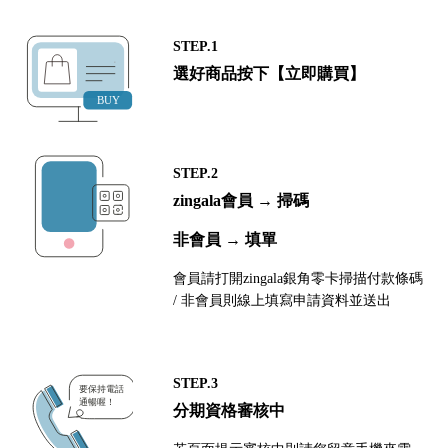
STEP.1
選好商品按下【立即購買】
STEP.2
zingala會員 → 掃碼
非會員 → 填單
會員請打開zingala銀角零卡掃描付款條碼
/ 非會員則線上填寫申請資料並送出
STEP.3
分期資格審核中