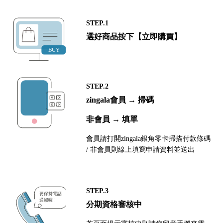
STEP.1
選好商品按下【立即購買】
STEP.2
zingala會員 → 掃碼
非會員 → 填單
會員請打開zingala銀角零卡掃描付款條碼
/ 非會員則線上填寫申請資料並送出
STEP.3
分期資格審核中