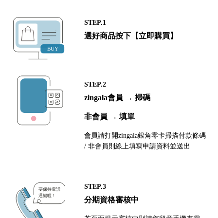
STEP.1
選好商品按下【立即購買】
STEP.2
zingala會員 → 掃碼
非會員 → 填單
會員請打開zingala銀角零卡掃描付款條碼
/ 非會員則線上填寫申請資料並送出
STEP.3
分期資格審核中