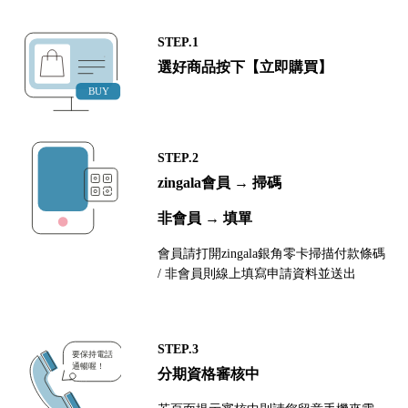
STEP.1
選好商品按下【立即購買】
STEP.2
zingala會員 → 掃碼
非會員 → 填單
會員請打開zingala銀角零卡掃描付款條碼
/ 非會員則線上填寫申請資料並送出
STEP.3
分期資格審核中