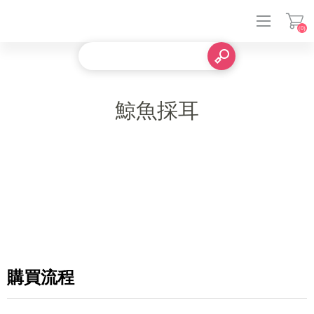
(0)
登入
鯨魚採耳
購買流程