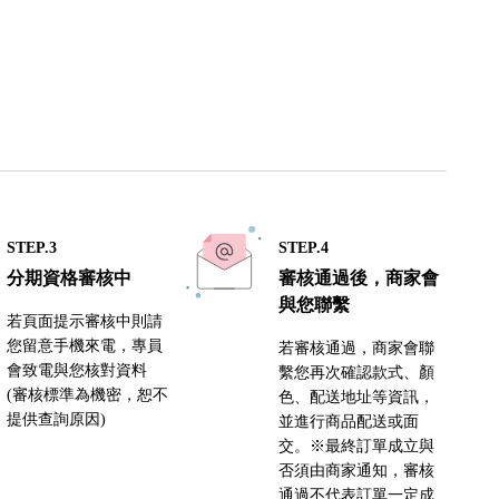
STEP.3
STEP.4
分期資格審核中
審核通過後，商家會
與您聯繫
若頁面提示審核中則請
您留意手機來電，專員
若審核通過，商家會聯
會致電與您核對資料
繫您再次確認款式、顏
(審核標準為機密，恕不
色、配送地址等資訊，
提供查詢原因)
並進行商品配送或面
交。※最終訂單成立與
否須由商家通知，審核
通過不代表訂單一定成