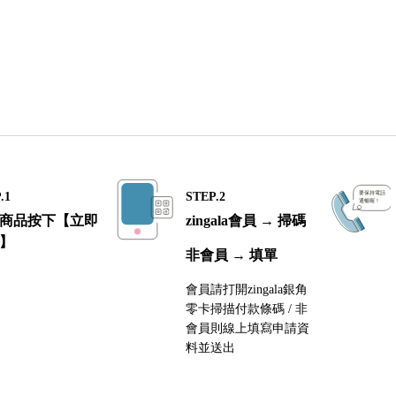
.1
STEP.2
商品按下【立即
zingala會員 → 掃碼
】
非會員 → 填單
會員請打開zingala銀角
零卡掃描付款條碼 / 非
會員則線上填寫申請資
料並送出