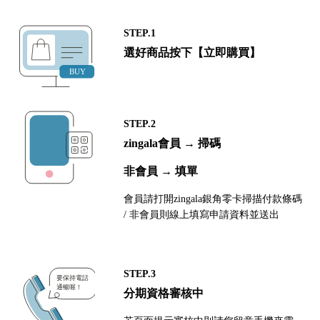
STEP.1
選好商品按下【立即購買】
STEP.2
zingala會員 → 掃碼
非會員 → 填單
會員請打開zingala銀角零卡掃描付款條碼
/ 非會員則線上填寫申請資料並送出
STEP.3
分期資格審核中