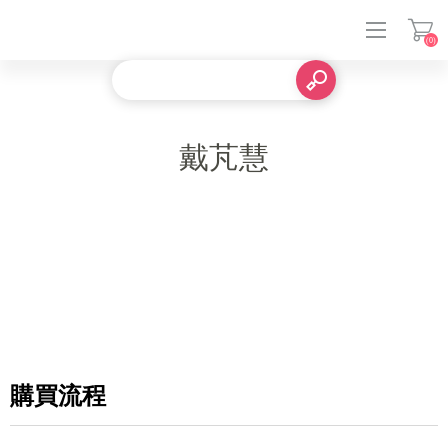
(0)
登入
戴芃慧
購買流程