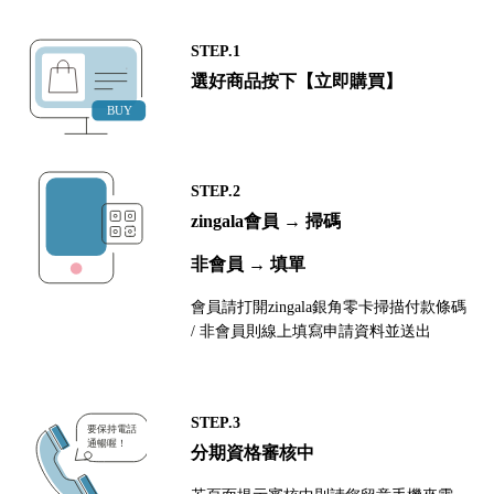
STEP.1
選好商品按下【立即購買】
STEP.2
zingala會員 → 掃碼
非會員 → 填單
會員請打開zingala銀角零卡掃描付款條碼
/ 非會員則線上填寫申請資料並送出
STEP.3
分期資格審核中