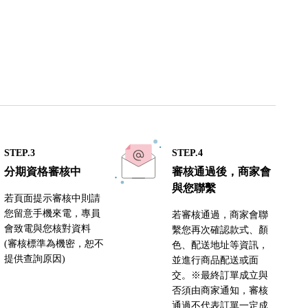
STEP.3
STEP.4
分期資格審核中
審核通過後，商家會
與您聯繫
若頁面提示審核中則請
您留意手機來電，專員
若審核通過，商家會聯
會致電與您核對資料
繫您再次確認款式、顏
(審核標準為機密，恕不
色、配送地址等資訊，
提供查詢原因)
並進行商品配送或面
交。※最終訂單成立與
否須由商家通知，審核
通過不代表訂單一定成