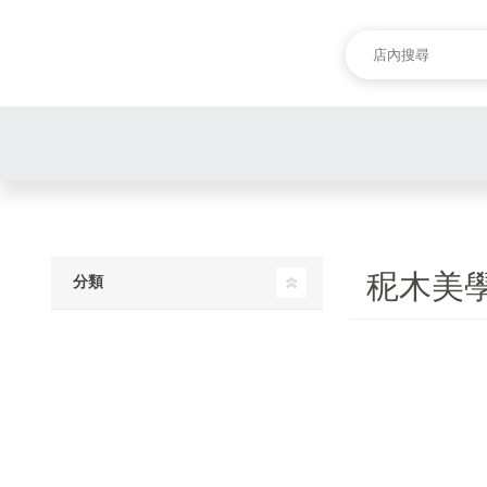
秜木美
分類