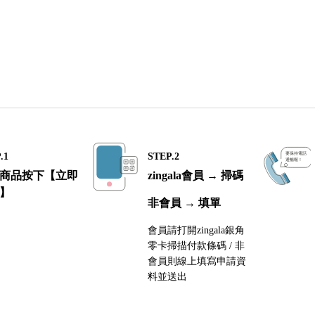
.1
STEP.2
商品按下【立即
zingala會員 → 掃碼
】
非會員 → 填單
會員請打開zingala銀角
零卡掃描付款條碼 / 非
會員則線上填寫申請資
料並送出