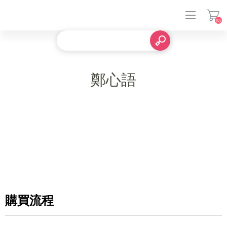
(0)
登入
鄭心語
購買流程