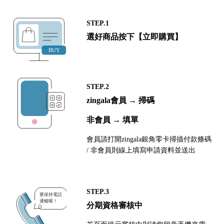
STEP.1
選好商品按下【立即購買】
STEP.2
zingala會員 → 掃碼
非會員 → 填單
會員請打開zingala銀角零卡掃描付款條碼
/ 非會員則線上填寫申請資料並送出
STEP.3
分期資格審核中