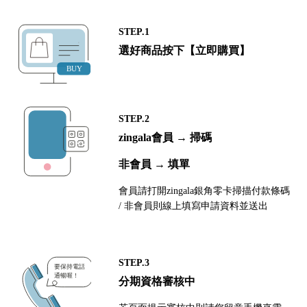
STEP.1
選好商品按下【立即購買】
STEP.2
zingala會員 → 掃碼
非會員 → 填單
會員請打開zingala銀角零卡掃描付款條碼
/ 非會員則線上填寫申請資料並送出
STEP.3
分期資格審核中