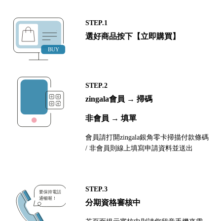
STEP.1
選好商品按下【立即購買】
STEP.2
zingala會員 → 掃碼
非會員 → 填單
會員請打開zingala銀角零卡掃描付款條碼
/ 非會員則線上填寫申請資料並送出
STEP.3
分期資格審核中