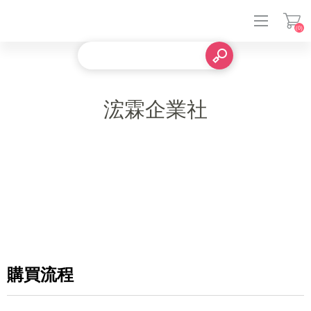
(0)
登入
浤霖企業社
購買流程