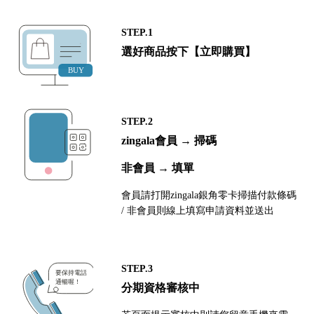
STEP.1
選好商品按下【立即購買】
STEP.2
zingala會員 → 掃碼
非會員 → 填單
會員請打開zingala銀角零卡掃描付款條碼
/ 非會員則線上填寫申請資料並送出
STEP.3
分期資格審核中