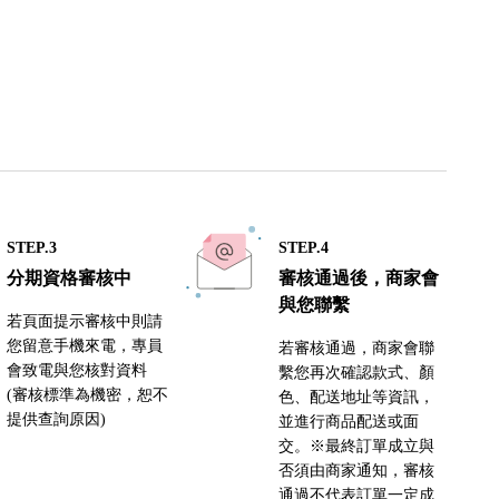
STEP.3
STEP.4
分期資格審核中
審核通過後，商家會
與您聯繫
若頁面提示審核中則請
您留意手機來電，專員
若審核通過，商家會聯
會致電與您核對資料
繫您再次確認款式、顏
(審核標準為機密，恕不
色、配送地址等資訊，
提供查詢原因)
並進行商品配送或面
交。※最終訂單成立與
否須由商家通知，審核
通過不代表訂單一定成