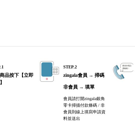
.1
STEP.2
商品按下【立即
zingala會員 → 掃碼
】
非會員 → 填單
會員請打開zingala銀角
零卡掃描付款條碼 / 非
會員則線上填寫申請資
料並送出