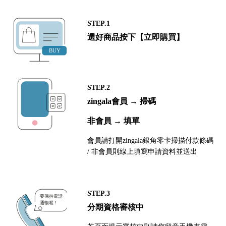
STEP.1
選好商品按下【立即購買】
STEP.2
zingala會員 → 掃碼
非會員 → 填單
會員請打開zingala銀角零卡掃描付款條碼
/ 非會員則線上填寫申請資料並送出
STEP.3
分期資格審核中