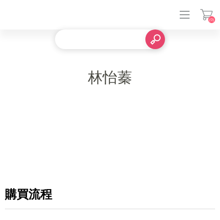
(0)
登入
林怡蓁
購買流程