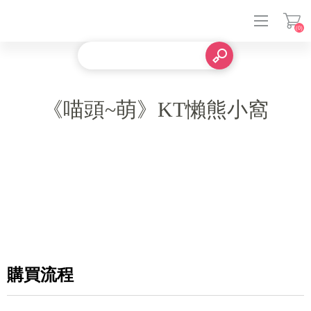
(0)
登入
《喵頭~萌》KT懶熊小窩
購買流程