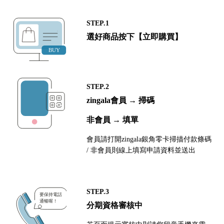
STEP.1
選好商品按下【立即購買】
STEP.2
zingala會員 → 掃碼
非會員 → 填單
會員請打開zingala銀角零卡掃描付款條碼
/ 非會員則線上填寫申請資料並送出
STEP.3
分期資格審核中