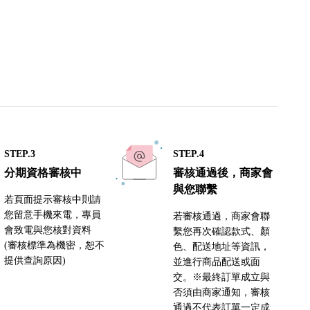
STEP.3
STEP.4
分期資格審核中
審核通過後，商家會
與您聯繫
若頁面提示審核中則請
您留意手機來電，專員
若審核通過，商家會聯
會致電與您核對資料
繫您再次確認款式、顏
(審核標準為機密，恕不
色、配送地址等資訊，
提供查詢原因)
並進行商品配送或面
交。※最終訂單成立與
否須由商家通知，審核
通過不代表訂單一定成