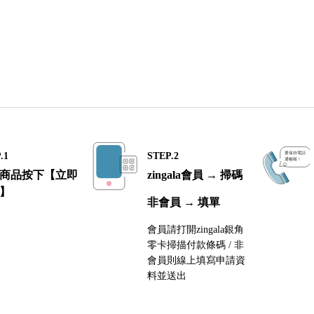
.1
STEP.2
商品按下【立即
zingala會員 → 掃碼
】
非會員 → 填單
會員請打開zingala銀角
零卡掃描付款條碼 / 非
會員則線上填寫申請資
料並送出