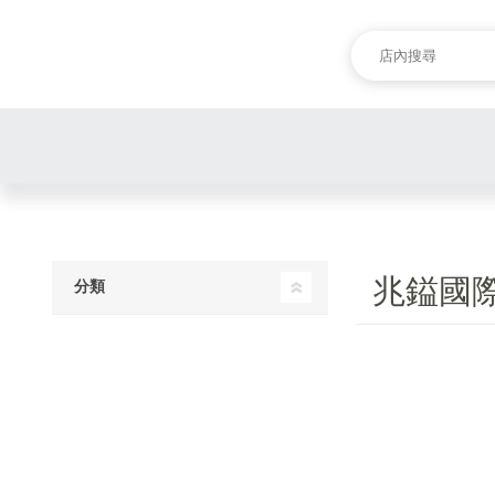
兆鎰國
分類