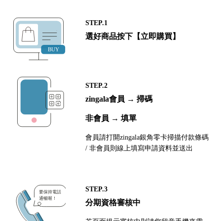
STEP.1
選好商品按下【立即購買】
STEP.2
zingala會員 → 掃碼
非會員 → 填單
會員請打開zingala銀角零卡掃描付款條碼
/ 非會員則線上填寫申請資料並送出
STEP.3
分期資格審核中