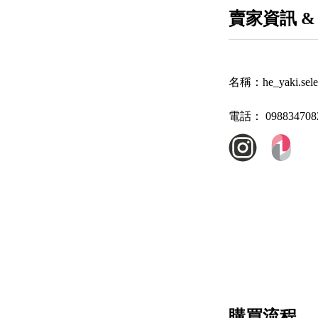
賣家資訊 &
名稱：
he_yaki.sele
電話：
098834708
購買流程