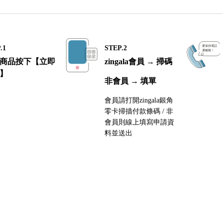
.1
STEP.2
商品按下【立即
zingala會員 → 掃碼
】
非會員 → 填單
會員請打開zingala銀角
零卡掃描付款條碼 / 非
會員則線上填寫申請資
料並送出