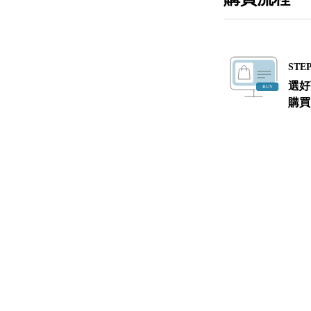
STEP
選好
購買