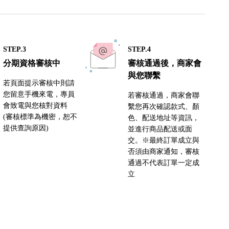
STEP.3
STEP.4
分期資格審核中
審核通過後，商家會
與您聯繫
若頁面提示審核中則請
您留意手機來電，專員
若審核通過，商家會聯
會致電與您核對資料
繫您再次確認款式、顏
(審核標準為機密，恕不
色、配送地址等資訊，
提供查詢原因)
並進行商品配送或面
交。※最終訂單成立與
否須由商家通知，審核
通過不代表訂單一定成
立