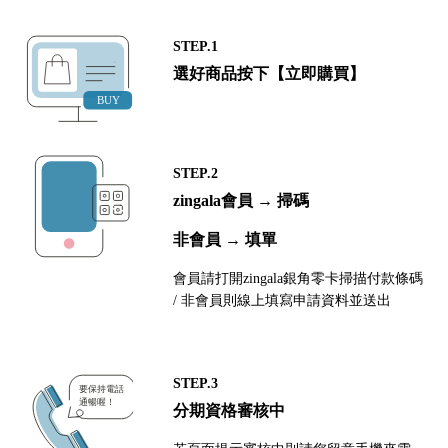
STEP.1
選好商品按下【立即購買】
STEP.2
zingala會員 → 掃碼
非會員 → 填單
會員請打開zingala銀角零卡掃描付款條碼
/ 非會員則線上填寫申請資料並送出
STEP.3
分期資格審核中