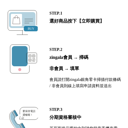
STEP.1
選好商品按下【立即購買】
STEP.2
zingala會員 → 掃碼
非會員 → 填單
會員請打開zingala銀角零卡掃描付款條碼
/ 非會員則線上填寫申請資料並送出
STEP.3
分期資格審核中