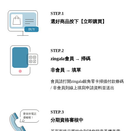
STEP.1
選好商品按下【立即購買】
STEP.2
zingala會員 → 掃碼
非會員 → 填單
會員請打開zingala銀角零卡掃描付款條碼
/ 非會員則線上填寫申請資料並送出
STEP.3
分期資格審核中