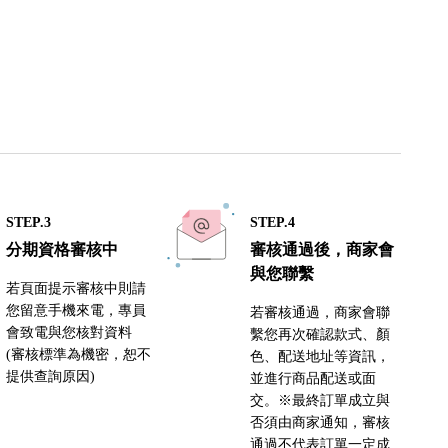
STEP.3
STEP.4
分期資格審核中
審核通過後，商家會
與您聯繫
若頁面提示審核中則請
您留意手機來電，專員
若審核通過，商家會聯
會致電與您核對資料
繫您再次確認款式、顏
(審核標準為機密，恕不
色、配送地址等資訊，
提供查詢原因)
並進行商品配送或面
交。※最終訂單成立與
否須由商家通知，審核
通過不代表訂單一定成