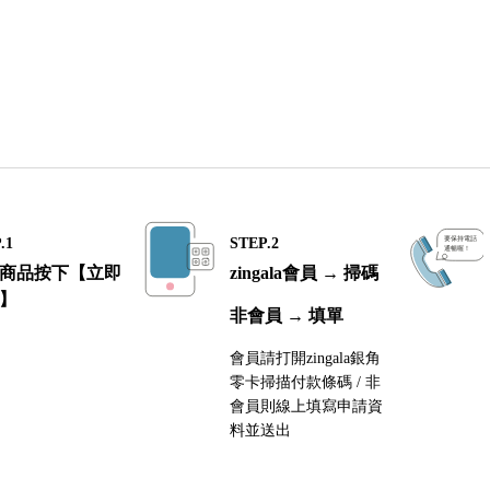
.1
STEP.2
商品按下【立即
zingala會員 → 掃碼
】
非會員 → 填單
會員請打開zingala銀角
零卡掃描付款條碼 / 非
會員則線上填寫申請資
料並送出