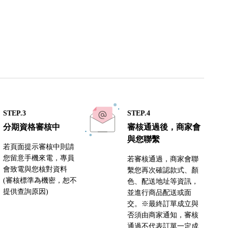
STEP.3
STEP.4
分期資格審核中
審核通過後，商家會
與您聯繫
若頁面提示審核中則請
您留意手機來電，專員
若審核通過，商家會聯
會致電與您核對資料
繫您再次確認款式、顏
(審核標準為機密，恕不
色、配送地址等資訊，
提供查詢原因)
並進行商品配送或面
交。※最終訂單成立與
否須由商家通知，審核
通過不代表訂單一定成