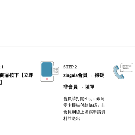
.1
STEP.2
商品按下【立即
zingala會員 → 掃碼
】
非會員 → 填單
會員請打開zingala銀角
零卡掃描付款條碼 / 非
會員則線上填寫申請資
料並送出