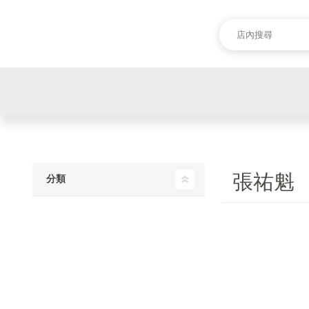
張祐魁
分類