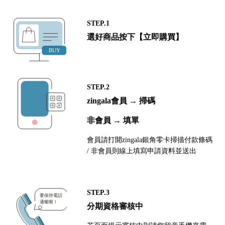
STEP.1
選好商品按下【立即購買】
STEP.2
zingala會員 → 掃碼
非會員 → 填單
會員請打開zingala銀角零卡掃描付款條碼
/ 非會員則線上填寫申請資料並送出
STEP.3
分期資格審核中