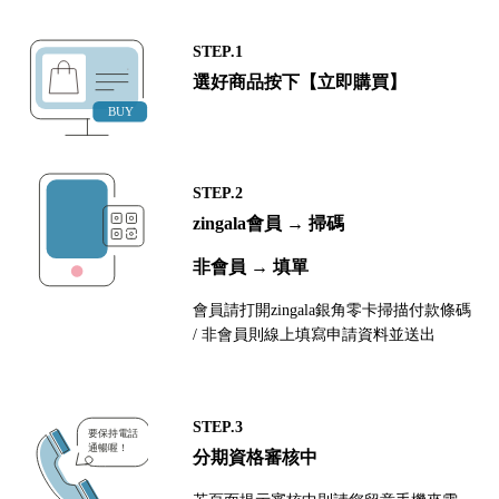
STEP.1
選好商品按下【立即購買】
STEP.2
zingala會員 → 掃碼
非會員 → 填單
會員請打開zingala銀角零卡掃描付款條碼
/ 非會員則線上填寫申請資料並送出
STEP.3
分期資格審核中